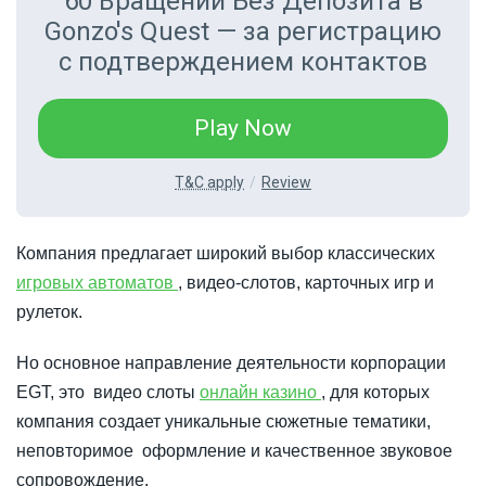
60 Вращений Без Депозита в
Gonzo's Quest — за регистрацию
с подтверждением контактов
Play Now
T&C apply
Review
Компания предлагает широкий выбор классических
-
игровых автоматов
, видео-слотов, карточных игр и
Slot
рулеток.
reviews
Но основное направление деятельности корпорации
-
EGT, это видео слоты
онлайн казино
, для которых
Slots
компания создает уникальные сюжетные тематики,
megaways
неповторимое оформление и качественное звуковое
online
сопровождение.