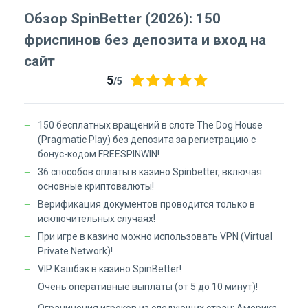
Обзор SpinBetter (2026): 150
фриспинов без депозита и вход на
сайт
5
/5
150 бесплатных вращений в слоте The Dog House
(Pragmatic Play) без депозита за регистрацию с
бонус-кодом FREESPINWIN!
36 способов оплаты в казино Spinbetter, включая
основные криптовалюты!
Верификация документов проводится только в
исключительных случаях!
При игре в казино можно использовать VPN (Virtual
Private Network)!
VIP Кэшбэк в казино SpinBetter!
Очень оперативные выплаты (от 5 до 10 минут)!
Ограничения игроков из следующих стран: Америка