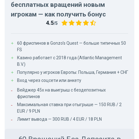
бесплатных вращений новым
игрокам — как получить бонус
4.5
/5
60 фриспинов в Gonzo's Quest — больше типичных 50
FS
Казино работает с 2018 года (Atlantic Management
B.V.)
Популярно у игроков Европы: Польша, Германия + СНГ
Вход через соцсети или анкету
Вейджер 45х на выигрыш с бездепозитных
фриспинов
Максимальная ставка при отыгрыше — 150 RUB / 2
EUR / 9 PLN
Лимит вывода — 300 RUB / 4 EUR / 18 PLN