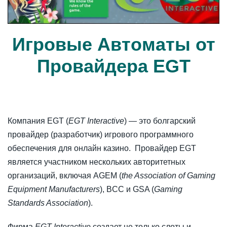
Игровые Автоматы от
Провайдера EGT
Компания EGT (
EGT Interactive
) — это болгарский
провайдер (разработчик) игрового программного
обеспечения для онлайн казино. Провайдер EGT
является участником нескольких авторитетных
организаций, включая AGEM (
the Association of Gaming
Equipment Manufacturers
), BCC и GSA (
Gaming
Standards Association
).
Фирма
EGT Interactive
создает не только слоты и