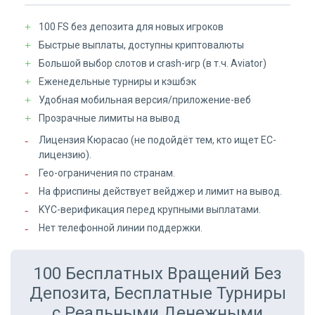
100 FS без депозита для новых игроков
Быстрые выплаты, доступны криптовалюты
Большой выбор слотов и crash-игр (в т.ч. Aviator)
Еженедельные турниры и кэшбэк
Удобная мобильная версия/приложение-веб
Прозрачные лимиты на вывод
Лицензия Кюрасао (не подойдёт тем, кто ищет ЕС-
лицензию).
Гео-ограничения по странам.
На фриспины действует вейджер и лимит на вывод.
KYC-верификация перед крупными выплатами.
Нет телефонной линии поддержки.
100 Бесплатных Вращений Без
Депозита, Бесплатные Турниры
с Реальными Денежными