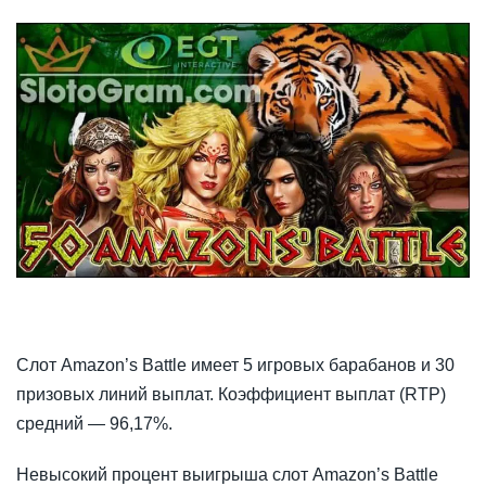
megaways
review
Слот Amazon’s Battle имеет 5 игровых барабанов и 30
призовых линий выплат. Коэффициент выплат (RTP)
средний — 96,17%.
Невысокий процент выигрыша слот Amazon’s Battle