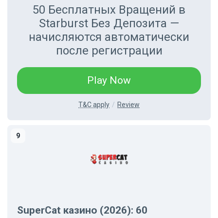
50 Бесплатных Вращений в
Starburst Без Депозита —
начисляются автоматически
после регистрации
Play Now
T&C apply
Review
SuperCat казино (2026): 60