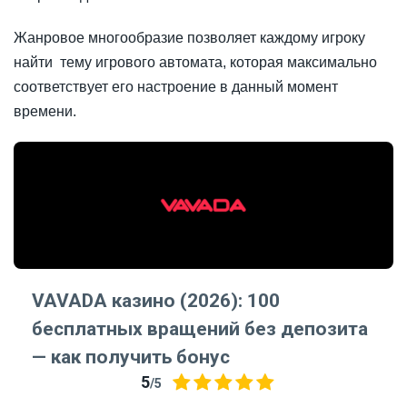
casino
Жанровое многообразие позволяет каждому игроку
найти тему игрового автомата, которая максимально
соответствует его настроение в данный момент
времени.
VAVADA казино (2026): 100
бесплатных вращений без депозита
— как получить бонус
5
/5