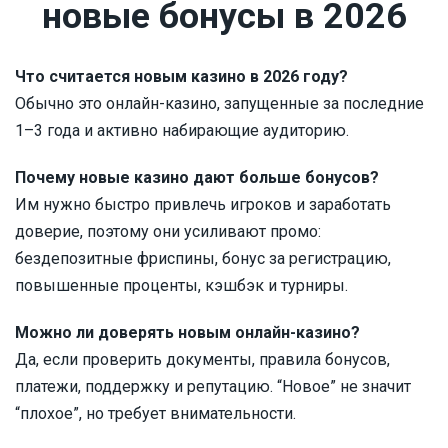
новые бонусы в 2026
Что считается новым казино в 2026 году?
Обычно это онлайн-казино, запущенные за последние
1–3 года и активно набирающие аудиторию.
Почему новые казино дают больше бонусов?
Им нужно быстро привлечь игроков и заработать
доверие, поэтому они усиливают промо:
бездепозитные фриспины, бонус за регистрацию,
повышенные проценты, кэшбэк и турниры.
Можно ли доверять новым онлайн-казино?
Да, если проверить документы, правила бонусов,
платежи, поддержку и репутацию. “Новое” не значит
“плохое”, но требует внимательности.