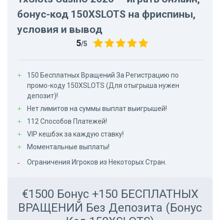
бонус-код 150XSLOTS на фриспины,
условия и вывод
5
/5
150 Бесплатных Вращений За Регистрацию по
промо-коду 150XSLOTS (Для отыгрыша нужен
депозит)!
Нет лимитов на суммы выплат выигрышей!
112 Способов Платежей!
VIP кешбэк за каждую ставку!
Моментальные выплаты!
Ограничения Игроков из Некоторых Стран.
€1500 Бонус +150 БЕСПЛАТНЫХ
ВРАЩЕНИЙ Без Депозита (Бонус