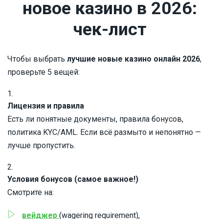
новое казино в 2026:
чек-лист
Чтобы выбрать
лучшие новые казино онлайн 2026
,
проверьте 5 вещей:
Лицензия и правила
Есть ли понятные документы, правила бонусов,
политика KYC/AML. Если всё размыто и непонятно —
лучше пропустить.
Условия бонусов (самое важное!)
Смотрите на:
-
вейджер
(wagering requirement),