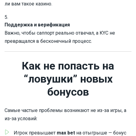
ли вам такое казино.
Поддержка и верификация
Важно, чтобы саппорт реально отвечал, а KYC не
превращался в бесконечный процесс.
Как не попасть на
“ловушки” новых
бонусов
Самые частые проблемы возникают не из-за игры, а
из-за условий:
Игрок превышает
max bet
на отыгрыше — бонус