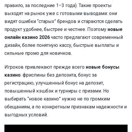
правило, за последние 1–3 года). Такие проекты
SUPER CAT
EGT
выходят на рынок уже с готовыми выводами: они
видят ошибки “старых” брендов и стараются сделать
FORTUNE CLOCK
продукт удобнее, быстрее и честнее. Поэтому
новые
онлайн казино 2026
часто предлагают современный
SPINAMBA
дизайн, более понятную кассу, быстрые выплаты и
сильные промо для новичков.
SLOTTY WAY
Игроков привлекают прежде всего
новые бонусы
казино
: фриспины без депозита, бонус за
регистрацию, улучшенный бонус на депозит,
повышенный кэшбэк и турниры с призами. Но
выбирать “новое казино” нужно не по громким
обещаниям, а по конкретным признакам надежности и
выгодных условий.