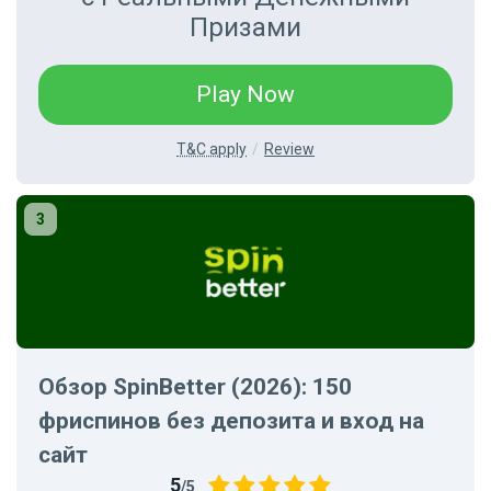
Призами
Play Now
T&C apply
Review
Обзор SpinBetter (2026): 150
фриспинов без депозита и вход на
сайт
5
/5