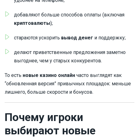
удобнее на телефоне;
добавляют больше способов оплаты (включая
криптовалюты
);
стараются ускорить
вывод денег
и поддержку;
делают приветственные предложения заметно
выгоднее, чем у старых конкурентов.
То есть
новые казино онлайн
часто выглядят как
“обновленная версия” привычных площадок: меньше
лишнего, больше скорости и бонусов.
Почему игроки
выбирают новые