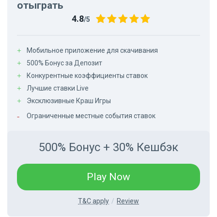
отыграть
4.8
/5
Мобильное приложение для скачивания
500% Бонус за Депозит
Конкурентные коэффициенты ставок
Лучшие ставки Live
Эксклюзивные Краш Игры
Ограниченные местные события ставок
500% Бонус + 30% Кешбэк
Play Now
T&C apply
Review