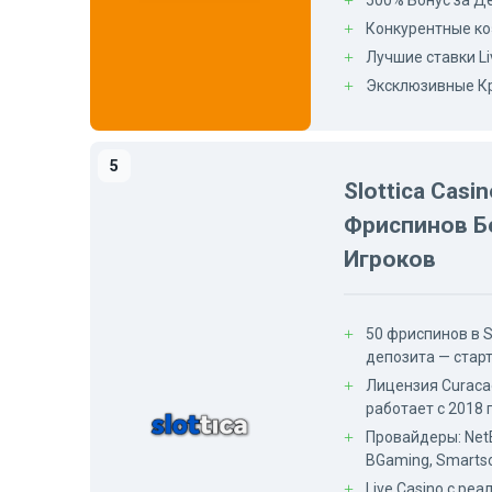
Конкурентные к
Лучшие ставки Li
Эксклюзивные К
Slottica Casi
Фриспинов Б
Игроков
50 фриспинов в S
депозита — стар
Лицензия Curaca
работает с 2018 
Провайдеры: NetEn
BGaming, Smartsof
Live Casino с ре