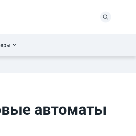
деры
ровые автоматы