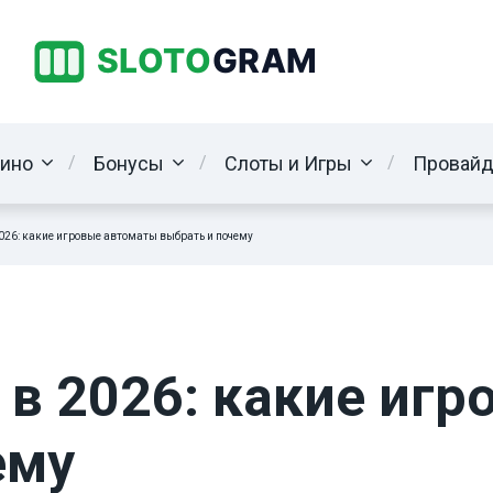
ино
Бонусы
Слоты и Игры
Провай
2026: какие игровые автоматы выбрать и почему
 в 2026: какие иг
ему