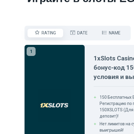
RATING
DATE
NAME
1xSlots Casin
бонус-код 1
условия и в
150 Бесплатных 
Регистрацию по 
150XSLOTS (Для
депозит)!
Нет лимитов на 
выигрышей!