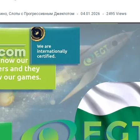
зино
,
Слоты с Прогрессивным Джекпотом
04.01.2026
2495 Views