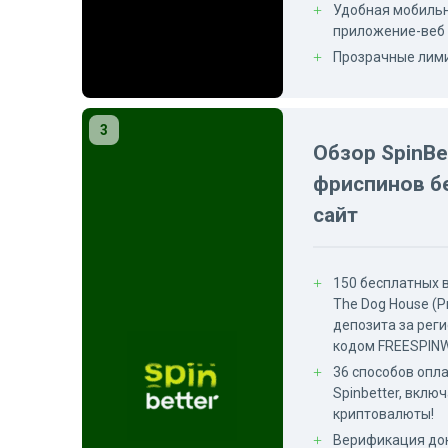
Удобная мобильн
приложение-веб
Прозрачные лим
Обзор SpinBet
фриспинов бе
сайт
150 бесплатных 
The Dog House (P
депозита за реги
кодом FREESPINW
36 способов опла
Spinbetter, вклю
криптовалюты!
Верификация до