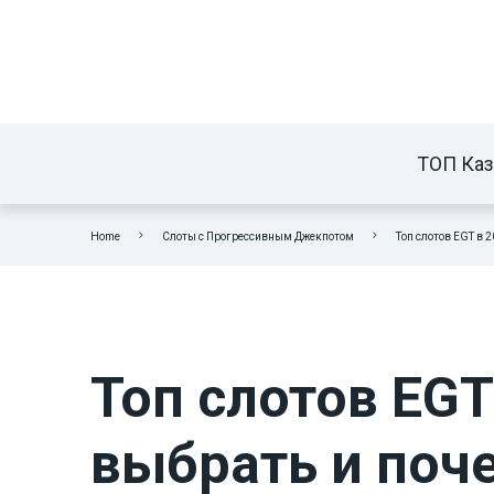
Обзоры Казино
VAVADA
Фриспины Украины
Живое Казино
AviaMasters 2
NetENT
Dead or Alive 3
1XSLOTS
Мобильное Казино
Фриспины Казахстана
Краш Игры
AviaMasters
Novomatic
ТОП Каз
SPINBETTER
Крипто Казино
Фриспины Азербайджана
Aviator Spribe
Рыбацкие слоты
Microgaming
Home
Слоты с Прогрессивным Джекпотом
Топ слотов EGT в 
SPINBOUNTY
Бонус €10 без Депозита
Space XY
Apollo Games
PLAYFORTUNA
JetX3
Wazdan
SLOTTICA
Spaceman
Endorphina
Топ слотов EGT
ALL RIGHT
Zeppelin
IGT
выбрать и поч
LUCKY BIRD
Microgaming