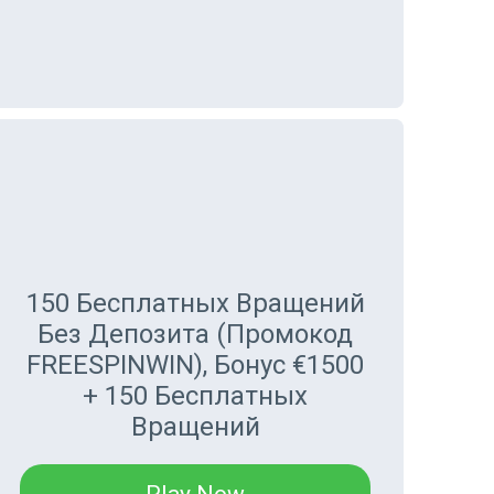
150 Бесплатных Вращений
Без Депозита (Промокод
FREESPINWIN), Бонус €1500
+ 150 Бесплатных
Вращений