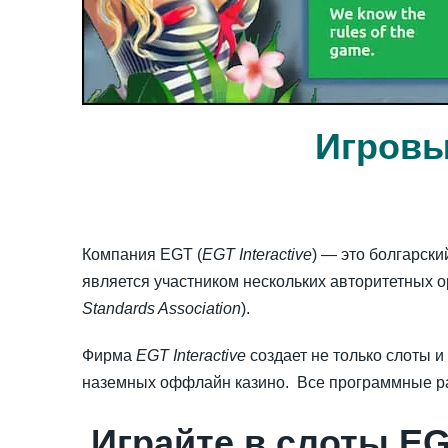
Игровы
Компания EGT (
EGT Interactive
) — это болгарск
является участником нескольких авторитетных 
Standards Association
).
Фирма
EGT Interactive
создает не только слоты 
наземных оффлайн казино. Все программные ра
Играйте в слоты EG