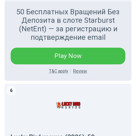
50 Бесплатных Вращений Без
Депозита в слоте Starburst
(NetEnt) — за регистрацию и
подтверждение email
Play Now
T&C apply
Review