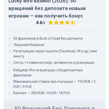
Lucky Bird казино (2026): 50
вращений без депозита новым
игрокам — как получить бонус
4.6
/5
50 фриспинов в Book of Dead без депозита
Лицензия Кюрасао
Регистрация через соцсети (Facebook, VK и др.) или
анкету
Слоты + ставки на спорт, активности и розыгрыши
Вейджер 45х на выигрыш с бездепозитных
фриспинов
Максимальная ставка при отыгрыше — 150 RUB / 2
EUR / 9 PLN
Кеппинг — 300 RUB / 4 EUR / 18 PLN
50 Вращений Без Депозита в