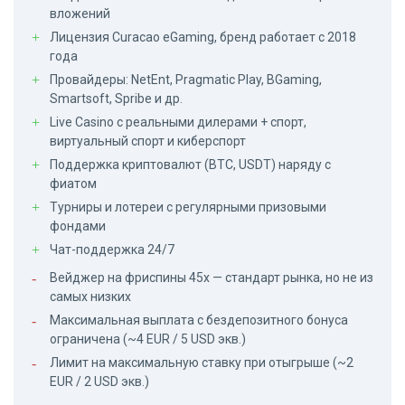
вложений
Лицензия Curacao eGaming, бренд работает с 2018
года
Провайдеры: NetEnt, Pragmatic Play, BGaming,
Smartsoft, Spribe и др.
Live Casino с реальными дилерами + спорт,
виртуальный спорт и киберспорт
Поддержка криптовалют (BTC, USDT) наряду с
фиатом
Турниры и лотереи с регулярными призовыми
фондами
Чат-поддержка 24/7
Вейджер на фриспины 45х — стандарт рынка, но не из
самых низких
Максимальная выплата с бездепозитного бонуса
ограничена (~4 EUR / 5 USD экв.)
Лимит на максимальную ставку при отыгрыше (~2
EUR / 2 USD экв.)