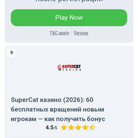
Play Now
T&C apply
Review
SuperCat казино (2026): 60
бесплатных вращений новым
игрокам — как получить бонус
4.5
/5