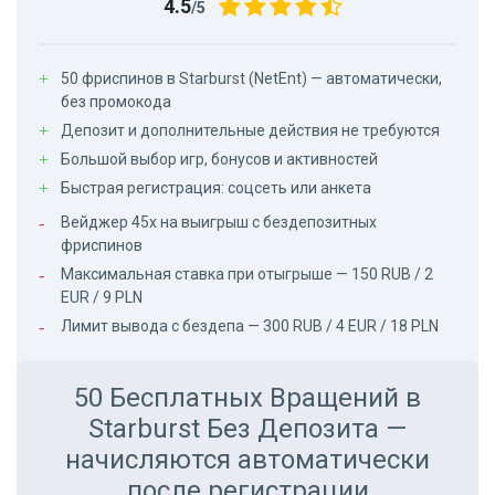
4.5
/5
50 фриспинов в Starburst (NetEnt) — автоматически,
без промокода
Депозит и дополнительные действия не требуются
Большой выбор игр, бонусов и активностей
Быстрая регистрация: соцсеть или анкета
Вейджер 45х на выигрыш с бездепозитных
фриспинов
Максимальная ставка при отыгрыше — 150 RUB / 2
EUR / 9 PLN
Лимит вывода с бездепа — 300 RUB / 4 EUR / 18 PLN
50 Бесплатных Вращений в
Starburst Без Депозита —
начисляются автоматически
после регистрации