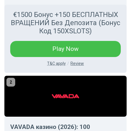
€1500 Бонус +150 БЕСПЛАТНЫХ
ВРАЩЕНИЙ Без Депозита (Бонус
Код 150XSLOTS)
Play Now
T&C apply
Review
VAVADA казино (2026): 100