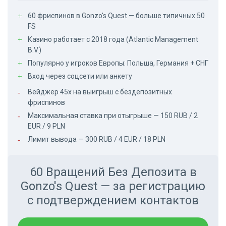
60 фриспинов в Gonzo's Quest — больше типичных 50
FS
Казино работает с 2018 года (Atlantic Management
B.V.)
Популярно у игроков Европы: Польша, Германия + СНГ
Вход через соцсети или анкету
Вейджер 45х на выигрыш с бездепозитных
фриспинов
Максимальная ставка при отыгрыше — 150 RUB / 2
EUR / 9 PLN
Лимит вывода — 300 RUB / 4 EUR / 18 PLN
60 Вращений Без Депозита в
Gonzo's Quest — за регистрацию
с подтверждением контактов