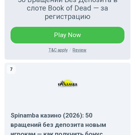
слоте Book of Dead — за
регистрацию
Play Now
T&C apply
Review
Spinamba казино (2026): 50
вращений без депозита новым
игрокам — как получить бонус