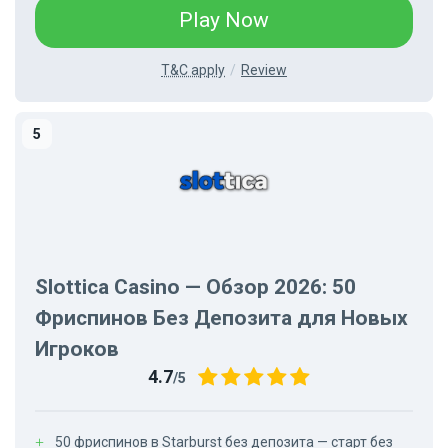
Play Now
T&C apply
Review
Slottica Casino — Обзор 2026: 50
Фриспинов Без Депозита для Новых
Игроков
4.7
/5
50 фриспинов в Starburst без депозита — старт без