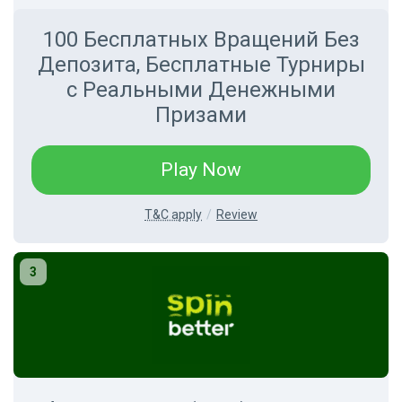
100 Бесплатных Вращений Без
Депозита, Бесплатные Турниры
с Реальными Денежными
Призами
Play Now
T&C apply
Review