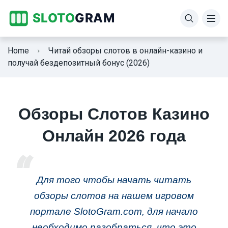
Обзоры Казино
VAVADA
Фриспины Украины
Живое Казино
AviaMasters 2
NetENT
Dead or Alive 3
Home
Читай обзоры слотов в онлайн-казино и
получай бездепозитный бонус (2026)
1XSLOTS
Мобильное Казино
Фриспины Казахстана
Краш Игры
AviaMasters
Novomatic
SPINBETTER
Крипто Казино
Фриспины Азербайджана
Aviator Spribe
Рыбацкие слоты
Microgaming
Обзоры Слотов Казино
SPINBOUNTY
Бонус €10 без Депозита
Space XY
Apollo Games
Онлайн 2026 года
PLAYFORTUNA
JetX3
Wazdan
SLOTTICA
Spaceman
Endorphina
Для того чтобы начать читать
ALL RIGHT
Zeppelin
IGT
обзоры слотов на нашем игровом
портале SlоtoGram.com, для начало
LUCKY BIRD
Microgaming
необходимо разобраться, что это