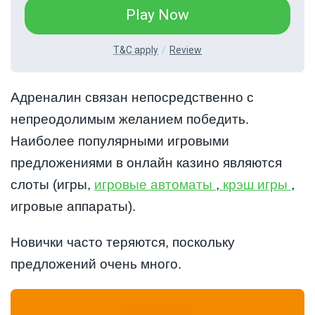
Play Now
T&C apply
Review
Адреналин связан непосредственно с
непреодолимым желанием победить.
Наиболее популярными игровыми
предложениями в онлайн казино являются
-
-
слоты (игры,
игровые автоматы
,
крэш игры
,
Elk
Cra
игровые аппараты).
studios
ga
Новички часто теряются, поскольку
777
предложений очень много.