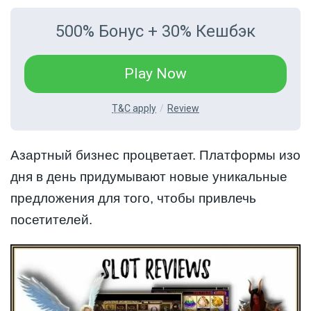
500% Бонус + 30% Кешбэк
Play Now
T&C apply
Review
Азартный бизнес процветает. Платформы изо
дня в день придумывают новые уникальные
предложения для того, чтобы привлечь
посетителей.