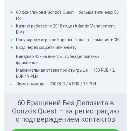
60 фриспинов в Gonzo's Quest — больше типичных 50
FS
Казино работает с 2018 года (Atlantic Management
B.V.)
Популярно у игроков Европы: Польша, Германия + СНГ
Вход через соцсети или анкету
Вейджер 45х на выигрыш с бездепозитных
фриспинов
Максимальная ставка при отыгрыше — 150 RUB / 2
EUR / 9 PLN
Лимит вывода — 300 RUB / 4 EUR / 18 PLN
60 Вращений Без Депозита в
Gonzo's Quest — за регистрацию
с подтверждением контактов