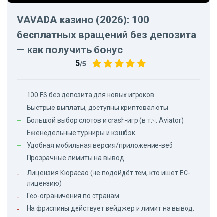
VAVADA казино (2026): 100
бесплатных вращений без депозита
— как получить бонус
5
/5
100 FS без депозита для новых игроков
Быстрые выплаты, доступны криптовалюты
Большой выбор слотов и crash-игр (в т.ч. Aviator)
Еженедельные турниры и кэшбэк
Удобная мобильная версия/приложение-веб
Прозрачные лимиты на вывод
Лицензия Кюрасао (не подойдёт тем, кто ищет ЕС-
лицензию).
Гео-ограничения по странам.
На фриспины действует вейджер и лимит на вывод.