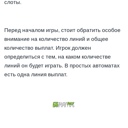
слоты.
Перед началом игры, стоит обратить особое
внимание на количество линий и общее
количество выплат. Игрок должен
определиться с тем, на каком количестве
линий он будет играть. В простых автоматах
есть одна линия выплат.