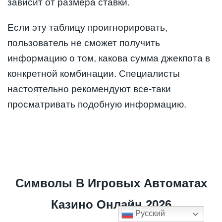
зависит от размера ставки.
Если эту таблицу проигнорировать,
пользователь не сможет получить
информацию о том, какова сумма джекпота в
конкретной комбинации. Специалисты
настоятельно рекомендуют все-таки
просматривать подобную информацию.
Символы В Игровых Автоматах
Казино Онлайн 2026
Русский