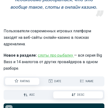
вообще такое, слоты в онлайн казино.
SUPER CAT
EGT
FORTUNE CLOCK
Пользователи современных игровых платформ
SPINAMBA
заходят на веб-сайты онлайн-казино в поисках
адреналина.
SLOTTY WAY
-
Новое в разделе:
слоты про рыбалку
— вся серия Big
Sloty
Bass и 14 аналогов от других провайдеров в одном
pro
разборе.
rybalku
RATING
DATE
NAME
ASC
DESC