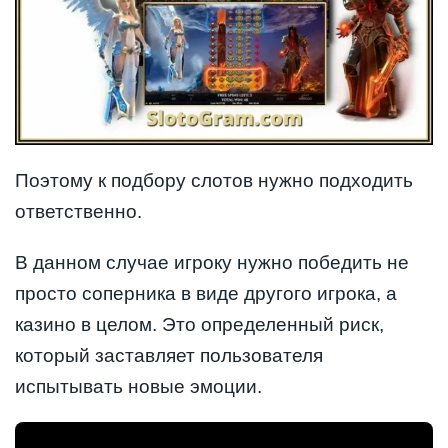
Поэтому к подбору слотов нужно подходить
ответственно.
В данном случае игроку нужно победить не
просто соперника в виде другого игрока, а
казино в целом. Это определенный риск,
который заставляет пользователя
испытывать новые эмоции.