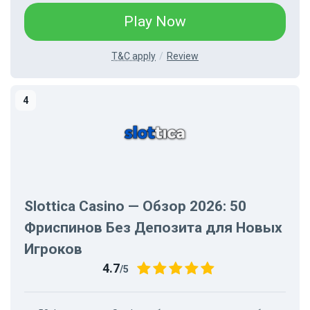
Play Now
T&C apply
Review
Slottica Casino — Обзор 2026: 50
Фриспинов Без Депозита для Новых
Игроков
4.7
/5