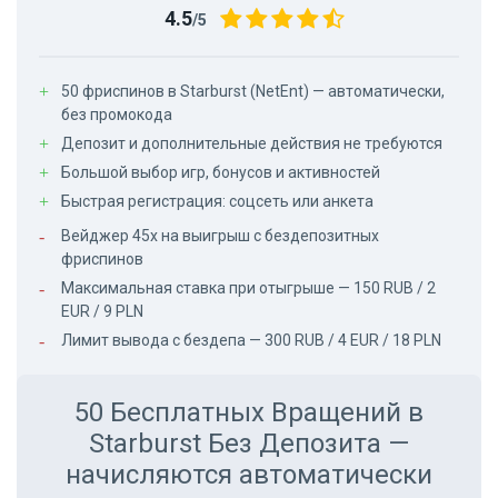
4.5
/5
50 фриспинов в Starburst (NetEnt) — автоматически,
без промокода
Депозит и дополнительные действия не требуются
Большой выбор игр, бонусов и активностей
Быстрая регистрация: соцсеть или анкета
Вейджер 45х на выигрыш с бездепозитных
фриспинов
Максимальная ставка при отыгрыше — 150 RUB / 2
EUR / 9 PLN
Лимит вывода с бездепа — 300 RUB / 4 EUR / 18 PLN
50 Бесплатных Вращений в
Starburst Без Депозита —
начисляются автоматически