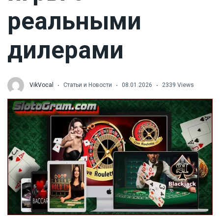
реальными
SUPER CAT
EGT
дилерами
FORTUNE CLOCK
SPINAMBA
VikVocal
Статьи и Новости
08.01.2026
2339 Views
SLOTTY WAY