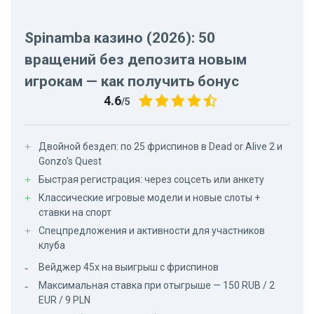
Spinamba казино (2026): 50
вращений без депозита новым
игрокам — как получить бонус
4.6
/5
Двойной бездеп: по 25 фриспинов в Dead or Alive 2 и
Gonzo's Quest
Быстрая регистрация: через соцсеть или анкету
Классические игровые модели и новые слоты +
ставки на спорт
Спецпредложения и активности для участников
клуба
Вейджер 45х на выигрыш с фриспинов
Максимальная ставка при отыгрыше — 150 RUB / 2
EUR / 9 PLN