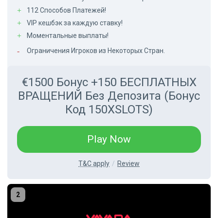
112 Способов Платежей!
VIP кешбэк за каждую ставку!
Моментальные выплаты!
Ограничения Игроков из Некоторых Стран.
€1500 Бонус +150 БЕСПЛАТНЫХ
ВРАЩЕНИЙ Без Депозита (Бонус
Код 150XSLOTS)
Play Now
T&C apply
Review