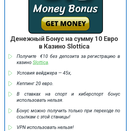
Денежный Бонус на сумму 10 Евро
в Казино Slottica
Получите €10 без депозита за регистрацию в
казино
Slottica
.
Условия вейджера — 45х,
Кеппинг 20 евро.
В ставках на спорт и киберспорт бонус
использовать нельзя.
Бонус можно получить только при переходе по
ссылкам с этой станицы!
VPN использовать нельзя!