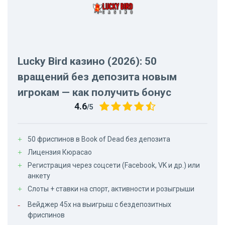
Lucky Bird казино (2026): 50
вращений без депозита новым
игрокам — как получить бонус
4.6
/5
50 фриспинов в Book of Dead без депозита
Лицензия Кюрасао
Регистрация через соцсети (Facebook, VK и др.) или
анкету
Слоты + ставки на спорт, активности и розыгрыши
Вейджер 45х на выигрыш с бездепозитных
фриспинов