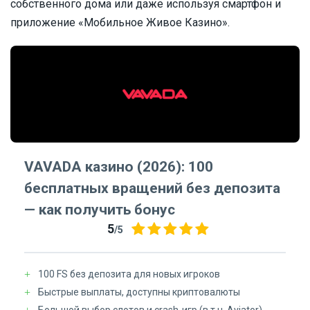
Cryptocasino
собственного дома или даже используя смартфон и
приложение «Мобильное Живое Казино».
VAVADA казино (2026): 100
бесплатных вращений без депозита
— как получить бонус
5
/5
100 FS без депозита для новых игроков
Быстрые выплаты, доступны криптовалюты
Большой выбор слотов и crash-игр (в т.ч. Aviator)