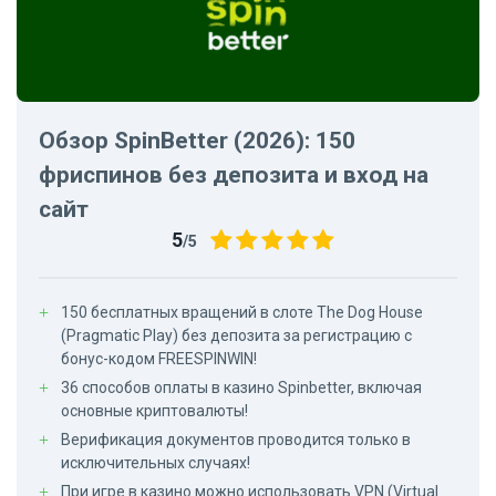
Обзор SpinBetter (2026): 150
фриспинов без депозита и вход на
сайт
5
/5
150 бесплатных вращений в слоте The Dog House
(Pragmatic Play) без депозита за регистрацию с
бонус-кодом FREESPINWIN!
36 способов оплаты в казино Spinbetter, включая
основные криптовалюты!
Верификация документов проводится только в
исключительных случаях!
При игре в казино можно использовать VPN (Virtual